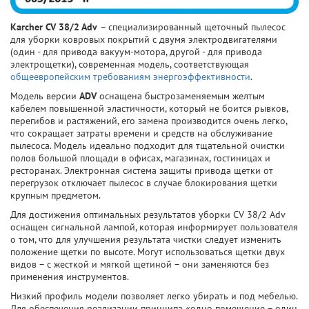
Karcher CV 38/2 Adv
– специализированный щеточный пылесос
для уборки ковровых покрытий с двумя электродвигателями
(один - для привода вакуум-мотора, другой - для привода
электрощетки), современная модель, соответствующая
общеевропейским требованиям энергоэффективности
.
Модель версии
ADV
оснащена быстрозаменяемым желтым
кабелем повышенной эластичности, который не боится рывков,
перегибов и растяжений, его замена производится очень легко,
что сокращает затраты времени и средств на обслуживание
пылесоса. Модель идеально подходит для тщательной очистки
полов большой площади в офисах, магазинах, гостиницах и
ресторанах. Электронная система защиты привода щетки от
перегрузок отключает пылесос в случае блокирования щетки
крупным предметом.
Для достижения оптимальных результатов уборки CV 38/2 Adv
оснащен сигнальной лампой, которая информирует пользователя
о том, что для улучшения результата чистки следует изменить
положение щетки по высоте. Могут использоваться щетки двух
видов – с жесткой и мягкой щетиной – они заменяются без
применения инструментов.
Низкий профиль модели позволяет легко убирать и под мебелью.
Для обеспечения реализации принципа «одно помещение – один