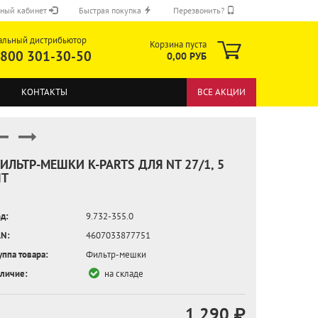
ный кабинет
Быстрая покупка
Перезвонить?
альный дистрибьютор
Корзина пуста
 800 301-30-50
0,00 РУБ
КОНТАКТЫ
ВСЕ АКЦИИ
ИЛЬТР-МЕШКИ K-PARTS ДЛЯ NT 27/1, 5
Т
ОТПРАВИТЬ
д:
9.732-355.0
N:
4607033877751
уппа товара:
Фильтр-мешки
личие:
на складе
1 290 ₽