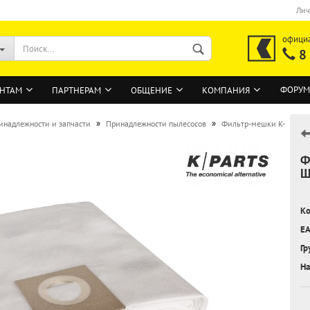
Лич
офици
8
ФОРУМ
НТАМ
ПАРТНЕРАМ
ОБЩЕНИЕ
КОМПАНИЯ
»
»
инадлежности и запчасти
Принадлежности пылесосов
Фильтр-мешки K-
Ф
ВОЙТИ
Ш
Регистрация на сайте
Ко
Забыли пароль?
EA
Гр
На