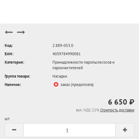
Код:
2.889-053.0
EAN:
4039784990081
Категория:
Принадлежности паропылесосов и
пароочистителей
Группа товара:
Насадки
Наличие:
заказ (предоплата)
6 650 ₽
вкл. НДС 22%
Стоимость доставки
шт: