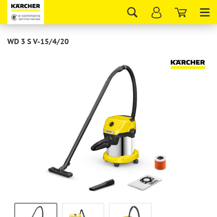
Tog
nav
WD 3 S V-15/4/20