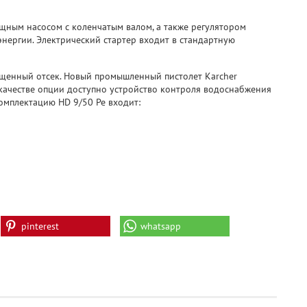
щным насосом с коленчатым валом, а также регулятором
нергии. Электрический стартер входит в стандартную
щенный отсек. Новый промышленный пистолет Karcher
 качестве опции доступно устройство контроля водоснабжения
комплектацию HD 9/50 Pe входит:
pinterest
whatsapp