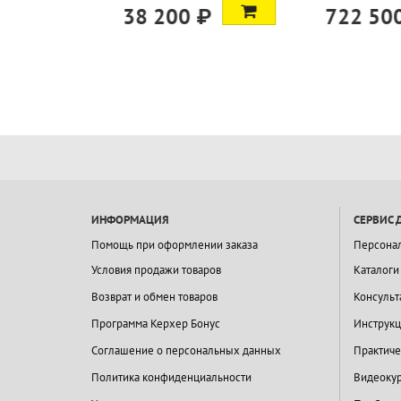
9.917-677.0
₽
722 500 ₽
81 800
ИНФОРМАЦИЯ
СЕРВИС 
Помощь при оформлении заказа
Персона
Условия продажи товаров
Каталоги
Возврат и обмен товаров
Консульт
Программа Керхер Бонус
Инструкц
Соглашение о персональных данных
Практиче
Политика конфиденциальности
Видеокур