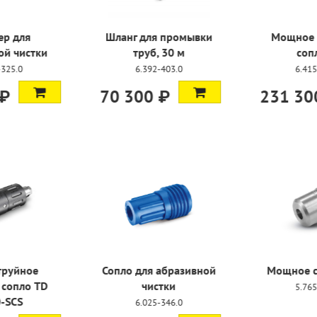
 промывки
Мощное роторное
Шланг 100
 30 м
сопло F8
DN 8
-403.0
6.415-069.0
6.391
 ₽
231 300 ₽
86 000
абразивной
Мощное сопло 0028
Шланг DN 
тки
1
5.765-160.0
-346.0
9.887