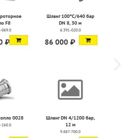
°C/640 бар
Шланг для промывки
, 30 м
труб, 10 м
-020.0
6.392-401.0
 ₽
39 500 ₽
4/1200 бар,
2 м
-700.0