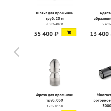
 промывки
Адаптер для
Шланг для
 20 м
абразивной чистки
труб,
402.0
5.401-325.0
6.392
₽
13 400 ₽
70 300
 промывки
Многоструйное
Сопло для 
 030
роторное сопло TD
чис
3000-SCS
013.0
6.025