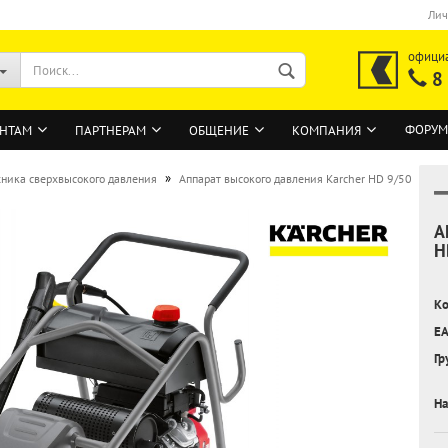
Лич
офици
8
ФОРУМ
НТАМ
ПАРТНЕРАМ
ОБЩЕНИЕ
КОМПАНИЯ
»
хника сверхвысокого давления
Аппарат высокого давления Karcher HD 9/50
А
ВОЙТИ
H
Регистрация на сайте
Ко
Забыли пароль?
EA
Гр
На