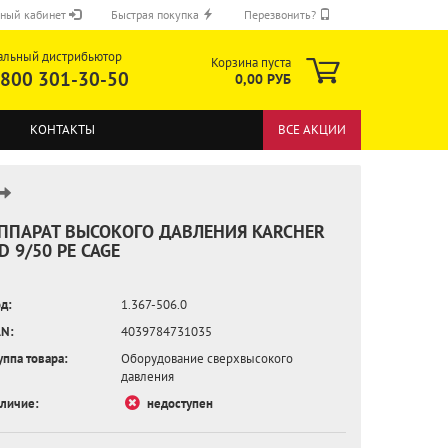
ный кабинет
Быстрая покупка
Перезвонить?
альный дистрибьютор
Корзина пуста
 800 301-30-50
0,00 РУБ
КОНТАКТЫ
ВСЕ АКЦИИ
ППАРАТ ВЫСОКОГО ДАВЛЕНИЯ KARCHER
D 9/50 PE CAGE
ОТПРАВИТЬ
д:
1.367-506.0
N:
4039784731035
уппа товара:
Оборудование сверхвысокого
давления
личие:
недоступен