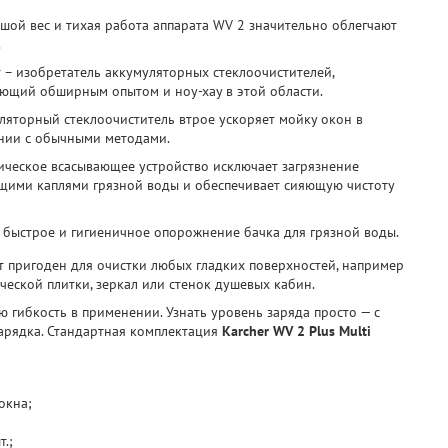
шой вес и тихая работа аппарата WV 2 значительно облегчают
.
r – изобретатель аккумуляторных стеклоочистителей,
ющий обширным опытом и ноу-хау в этой области.
ляторный стеклоочиститель втрое ускоряет мойку окон в
нии с обычными методами.
ическое всасывающее устройство исключает загрязнение
щими каплями грязной воды и обеспечивает сияющую чистоту
, быстрое и гигиеничное опорожнение бачка для грязной воды.
т пригоден для очистки любых гладких поверхностей, например
ческой плитки, зеркал или стенок душевых кабин.
гибкость в применении. Узнать уровень заряда просто — с
зарядка. Стандартная комплектация
Karcher WV 2 Plus Multi
окна;
т.;