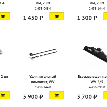
B 5, KV 4
мм, 2 шт
мм,
-107.0
2.633-005.0
2.633
1 450 ₽
1 300 
tdoor, 2 шт
Удлинительный
Всасывающ
комплект, WV
WV
-131.0
2.633-144.0
4.633
5 900 ₽
3 700 