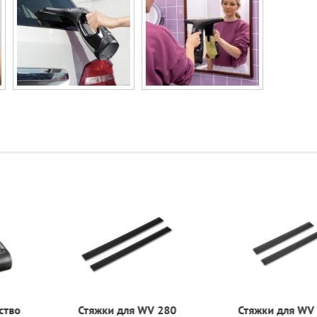
устройство
Стяжки для WV 280
Стяжки д