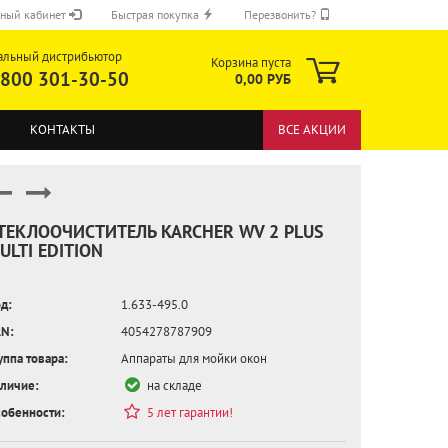
ный кабинет
Быстрая покупка
Перезвонить?
альный дистрибьютор
Корзина пуста
 800 301-30-50
0,00 РУБ
КОНТАКТЫ
ВСЕ АКЦИИ
ТЕКЛООЧИСТИТЕЛЬ KARCHER WV 2 PLUS
ULTI EDITION
ОТПРАВИТЬ
д:
1.633-495.0
N:
4054278787909
уппа товара:
Аппараты для мойки окон
личие:
на складе
обенности:
5 лет гарантии!