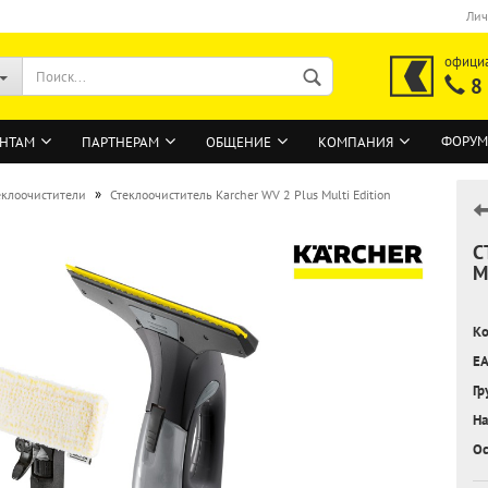
Лич
офици
8
ФОРУМ
НТАМ
ПАРТНЕРАМ
ОБЩЕНИЕ
КОМПАНИЯ
»
еклоочистители
Стеклоочиститель Karcher WV 2 Plus Multi Edition
С
ВОЙТИ
M
Регистрация на сайте
Ко
Забыли пароль?
EA
Гр
На
Ос