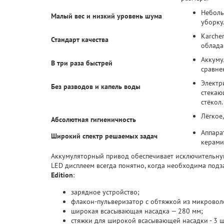
Неболь
Малый вес и низкий уровень шума
уборку
Karche
Стандарт качества
облада
Аккуму
В три раза быстрей
сравне
Электр
Без разводов и капель воды
стекаю
стёкол.
Лёгкое
Абсолютная гигиеничность
Аппара
Широкий спектр решаемых задач
керами
Аккумуляторный привод обеспечивает исключительную 
LED дисплеем всегда понятно, когда необходима под
Edition
:
зарядное устройство;
флакон-пульверизатор с обтяжкой из микровол
широкая всасывающая насадка — 280 мм;
стяжки для широкой всасывающей насадки - 3 ш