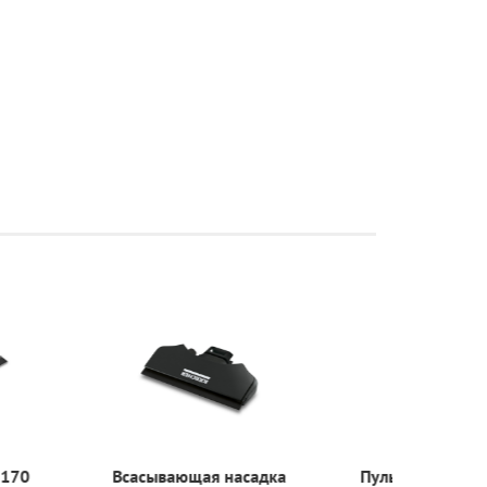
ля WV 170
Всасывающая насадка
Пульвери