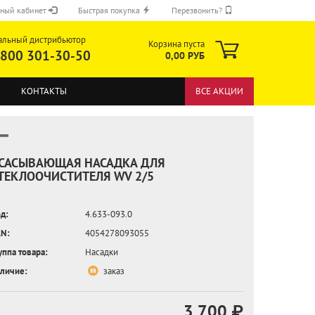
ный кабинет
Быстрая покупка
Перезвонить?
альный дистрибьютор
Корзина пуста
 800 301-30-50
0,00 РУБ
КОНТАКТЫ
ВСЕ АКЦИИ
САСЫВАЮЩАЯ НАСАДКА ДЛЯ
ТЕКЛООЧИСТИТЕЛЯ WV 2/5
ОТПРАВИТЬ
д:
4.633-093.0
N:
4054278093055
уппа товара:
Насадки
личие:
заказ
3 700 ₽