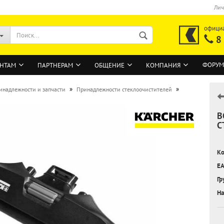
Лич
офици
8
ФОРУМ
НТАМ
ПАРТНЕРАМ
ОБЩЕНИЕ
КОМПАНИЯ
»
»
инадлежности и запчасти
Принадлежности стеклоочистителей
В
ВОЙТИ
С
Регистрация на сайте
Ко
Забыли пароль?
EA
Гр
На