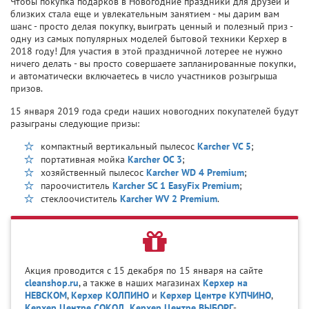
Чтобы покупка подарков в Новогодние праздники для друзей и
близких стала еще и увлекательным занятием - мы дарим вам
шанс - просто делая покупку, выиграть ценный и полезный приз -
одну из самых популярных моделей бытовой техники Керхер в
2018 году! Для участия в этой праздничной лотерее не нужно
ничего делать - вы просто совершаете запланированные покупки,
и автоматически включаетесь в число участников розыгрыша
призов.
15 января 2019 года среди наших новогодних покупателей будут
разыграны следующие призы:
компактный вертикальный пылесос
Karcher VC 5
;
портативная мойка
Karcher OC 3
;
хозяйственный пылесос
Karcher WD 4 Premium
;
пароочиститель
Karcher SC 1 EasyFix Premium
;
стеклоочиститель
Karcher WV 2 Premium
.
Акция проводится с 15 декабря по 15 января на сайте
cleanshop.ru
, а также в наших магазинах
Керхер на
НЕВСКОМ
,
Керхер КОЛПИНО
и
Керхер Центре КУПЧИНО
,
Керхер Центре СОКОЛ
,
Керхер Центре ВЫБОРГ
-