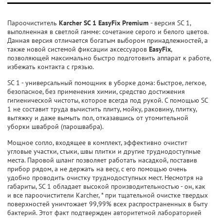
Пароочиститель
Karcher SC 1 EasyFix Premium
- версия SC 1,
выполненная в светлой гамме: сочетание серого и белого цветов.
Данная версия отличается богатым выбором принадлежностей, а
также новой системой фиксации аксессуаров
EasyFix
,
позволяющей максимально быстро подготовить аппарат к работе,
избежать контакта с грязью.
SC 1 - универсальный помощник в уборке дома: быстрое, легкое,
безопасное, без применения химии, средство достижения
гигиенической чистоты, которое всегда под рукой. С помощью SC
1 не составит труда вычистить плиту, мойку, раковину, плитку,
вытяжку и даже вымыть пол, отказавшись от утомительной
уборки шваброй (парошвабра).
Мощное сопло, входящее в комплект, эффективно очистит
угловые участки, стыки, швы плитки и другие труднодоступные
места. Паровой шланг позволяет работать насадкой, поставив
прибор рядом, а не держать на весу, с его помощью очень
удобно проводить очистку труднодоступных мест. Несмотря на
габариты, SC 1 обладает высокой производительностью - он, как
и все пароочистители Karcher, * при тщательной очистке твердых
поверхностей уничтожает 99,99% всех распространенных в быту
бактерий. Этот факт подтвержден авторитетной лабораторией