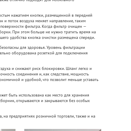
ростым нажатием кнопки, размещенной в передней
н и поток воздуха меняет направление, таким
 поверхности фильтра. Когда фильтр очищен —
борки. При этом больше не нужно тратить время на
ьшего удобства кнопка очистки размещена спереди.
безопасны для здоровья. Уровень фильтрации
ительно оборудована розеткой для подключения
духа и снижают риск блокировки. Шланг легко и
очность соединения и, как следствие, мощность
ономичной и удобной, что позволит меньше уставать
ожет быть использована как место для хранения
сборник, открываются и закрываются без особых
а, на предприятиях розничной торговли, также и на