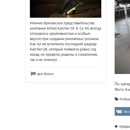
Именно британское представительство
компании Alfred Karcher SE & Co. KG всегда
отличалось креативностью и особым
вкусом при создании рекламных роликов.
Как тут не вспомнить последний шедевр
Karcher UK, который появился ровно год
назад, но пределы родины, к сожалению,
так и не покинул...
все блоги
По матер
Фото Ka
Profes
vko
преды