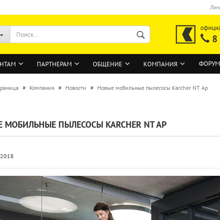
Лич
офици
8
ФОРУМ
НТАМ
ПАРТНЕРАМ
ОБЩЕНИЕ
КОМПАНИЯ
»
»
»
траница
Компания
Новости
Новые мобильные пылесосы Karcher NT Ap
ВОЙТИ
 МОБИЛЬНЫЕ ПЫЛЕСОСЫ KARCHER NT AP
Регистрация на сайте
Забыли пароль?
.2018