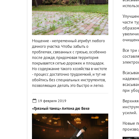
использ
Улучшен
части т
образом
увеличи
очищени
Мощение - непременный атрибут любого
дачного участка. Чтобы забыть о
Все три
проблемах, связанных с грязью, особенно
составл
после дождя, придомовая территория
электро
покрывается сетью дорожек и площадок.
Но содержание такого хозяйства в чистоте
Всасыва
- процесс достаточно трудоемкий, и тут не
надежно
обойтись без специальных инструментов,
всасыва
позволяющих делать это быстро и легко.
при убо
Верхняя
19 февраля 2019
инструм
«Грязный танец» Антона дю Беке
усилий.
Новые п
произво