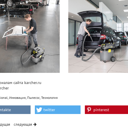
иалам сайта karcher.ru
rcher
,
,
,
sional
Инновация
Пылесос
Технология
ntakte
twitter
pinterest
дущая
следующая