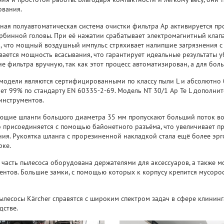
ования.
ная полуавтоматическая система очистки фильтра Ap активируется п
урбинной головы. При её нажатии срабатывает электромагнитный клапа
, что мощный воздушный импульс стряхивает налипшие загрязнения с
вается мощность всасывания, что гарантирует идеальные результаты у
е фильтра вручную, так как этот процесс автоматизирован, а для бол
 модели являются сертифицированными по классу пыли L и абсолютно 
яет 99% по стандарту EN 60335-2-69. Модель NT 30/1 Ap Te L дополн
инструментов.
ющие шланги большого диаметра 35 мм пропускают больший поток воз
 присоединяется с помощью байонетного разъёма, что увеличивает пр
ния. Рукоятка шланга с прорезиненной накладкой стала ещё более эрг
рке.
 часть пылесоса оборудована держателями для аксессуаров, а также м
ентов. Большие замки, с помощью которых к корпусу крепится мусоро
ылесосы Kärcher справятся с широким спектром задач в сфере клининг
дстве.