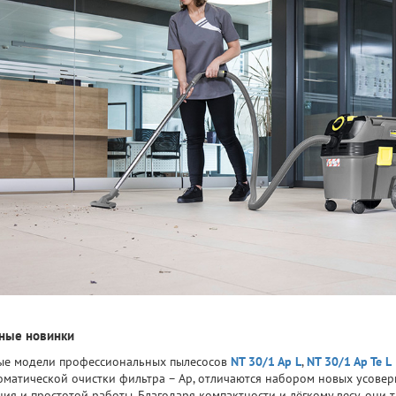
ные новинки
ые модели профессиональных пылесосов
NT 30/1 Ap L
,
NT 30/1 Ap Te L
оматической очистки фильтра – Ap, отличаются набором новых усовер
ния и простотой работы. Благодаря компактности и лёгкому весу, они