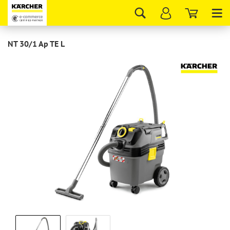
Tog
nav
NT 30/1 Ap TE L