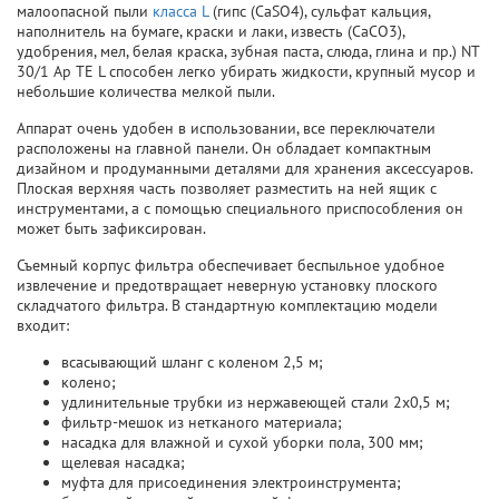
малоопасной пыли
класса L
(гипс (CaSO4), сульфат кальция,
наполнитель на бумаге, краски и лаки, известь (CaCO3),
удобрения, мел, белая краска, зубная паста, слюда, глина и пр.) NT
30/1 Ap TE L способен легко убирать жидкости, крупный мусор и
небольшие количества мелкой пыли.
Аппарат очень удобен в использовании, все переключатели
расположены на главной панели. Он обладает компактным
дизайном и продуманными деталями для хранения аксессуаров.
Плоская верхняя часть позволяет разместить на ней ящик с
инструментами, а с помощью специального приспособления он
может быть зафиксирован.
Съемный корпус фильтра обеспечивает беспыльное удобное
извлечение и предотвращает неверную установку плоского
складчатого фильтра. В стандартную комплектацию модели
входит:
всасывающий шланг с коленом 2,5 м;
колено;
удлинительные трубки из нержавеющей стали 2x0,5 м;
фильтр-мешок из нетканого материала;
насадка для влажной и сухой уборки пола, 300 мм;
щелевая насадка;
муфта для присоединения электроинструмента;