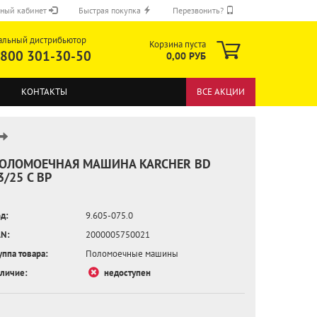
ный кабинет
Быстрая покупка
Перезвонить?
альный дистрибьютор
Корзина пуста
 800 301-30-50
0,00 РУБ
КОНТАКТЫ
ВСЕ АКЦИИ
ОЛОМОЕЧНАЯ МАШИНА KARCHER BD
3/25 C BP
ОТПРАВИТЬ
д:
9.605-075.0
N:
2000005750021
уппа товара:
Поломоечные машины
личие:
недоступен