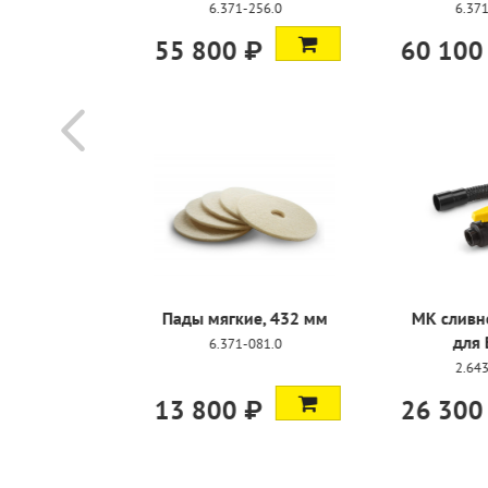
472.0
6.371-256.0
6.371
₽
55 800 ₽
60 100
ерсальный
Пады мягкие, 432 мм
МК сливно
base
для 
6.371-081.0
075.0
2.643
13 800 ₽
26 300