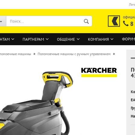
Лич
офици
8
ФОРУМ
НТАМ
ПАРТНЕРАМ
ОБЩЕНИЕ
КОМПАНИЯ
»
»
ломоечные машины
Поломоечные машины с ручным управлением
П
ВОЙТИ
4
Регистрация на сайте
Ко
Забыли пароль?
EA
Гр
На