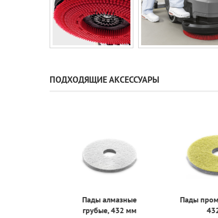
ПОДХОДЯЩИЕ АКСЕССУАРЫ
редней
Пады алмазные
Пады пром
, 432 мм
грубые, 432 мм
432