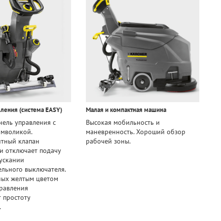
вления (система EASY)
Малая и компактная машина
нель управления с
Высокая мобильность и
имволикой.
маневренность. Хороший обзор
итный клапан
рабочей зоны.
и отключает подачу
ускании
льного выключателя.
ных желтым цветом
равления
 простоту
.