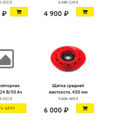
-025.0
6.680-124.0
 ₽
4 900 ₽
ляторная
Щетка средней
24 В/50 Ач
жесткости, 430 мм
-832.0
9.606-409.0
Ь ЦЕНУ
6 000 ₽