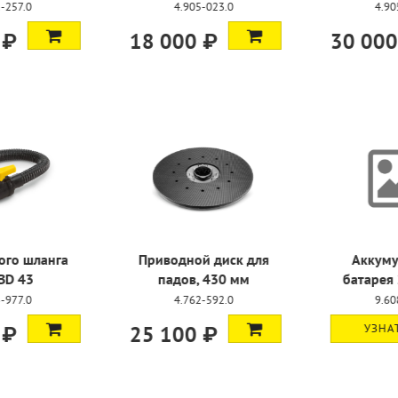
-257.0
4.905-023.0
4.905
 ₽
18 000 ₽
30 000
го шланга
Приводной диск для
Аккуму
BD 43
падов, 430 мм
батарея 
-977.0
4.762-592.0
9.608
 ₽
25 100 ₽
УЗНАТ