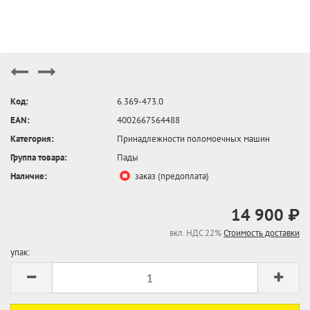
Код:
6.369-473.0
EAN:
4002667564488
Категория:
Принадлежности поломоечных машин
Группа товара:
Пады
Наличие:
заказ (предоплата)
14 900 ₽
вкл. НДС 22%
Стоимость доставки
упак: