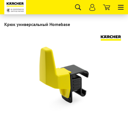
Tog
nav
Крюк универсальный Homebase