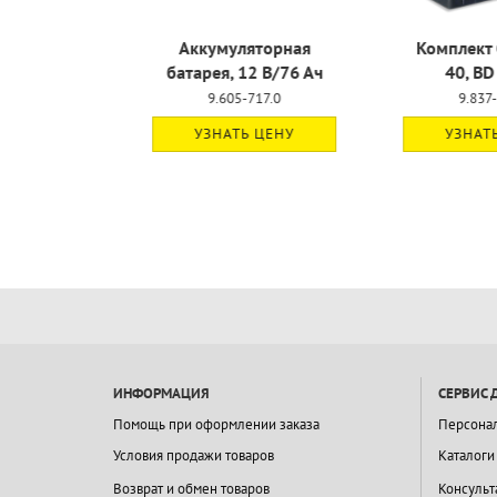
яторная
Комплект батарей B
Комплект 
2 В/76 Ач
40, BD 43/25
Home
717.0
9.837-821.0
4.035
 ЦЕНУ
УЗНАТЬ ЦЕНУ
13 800
ИНФОРМАЦИЯ
СЕРВИС 
Помощь при оформлении заказа
Персона
Условия продажи товаров
Каталоги
Возврат и обмен товаров
Консульт