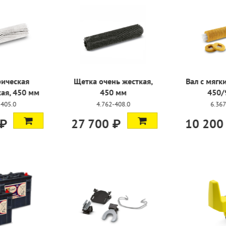
ь жесткая,
Вал с мягкими падами,
Вал с пад
 мм
450/96 мм
жесткости
-408.0
6.367-105.0
6.367
 ₽
10 200 ₽
9 700 