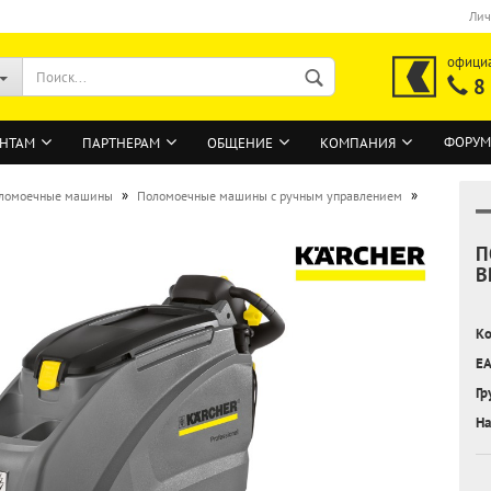
Лич
офици
8
ФОРУМ
НТАМ
ПАРТНЕРАМ
ОБЩЕНИЕ
КОМПАНИЯ
»
»
ломоечные машины
Поломоечные машины с ручным управлением
П
ВОЙТИ
B
Регистрация на сайте
Ко
Забыли пароль?
EA
Гр
На