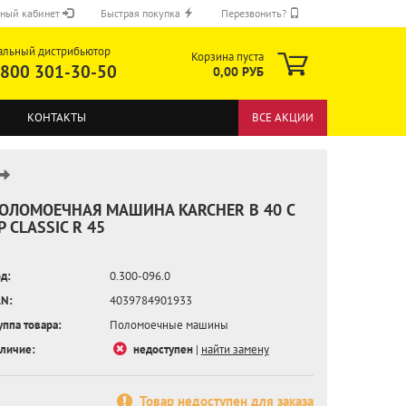
ный кабинет
Быстрая покупка
Перезвонить?
альный дистрибьютор
Корзина пуста
 800 301-30-50
0,00 РУБ
КОНТАКТЫ
ВСЕ АКЦИИ
ОЛОМОЕЧНАЯ МАШИНА KARCHER B 40 C
P CLASSIC R 45
ОТПРАВИТЬ
д:
0.300-096.0
N:
4039784901933
уппа товара:
Поломоечные машины
личие:
недоступен
|
найти замену
Товар недоступен для заказа