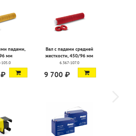
ами средней
Вал с жесткими
, 450/96 мм
падами, 450/96 мм
-107.0
6.367-106.0
₽
9 700 ₽