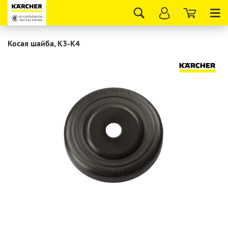
Tog
nav
Косая шайба, K3-K4