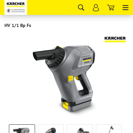
Tog
nav
HV 1/1 Bp Fs