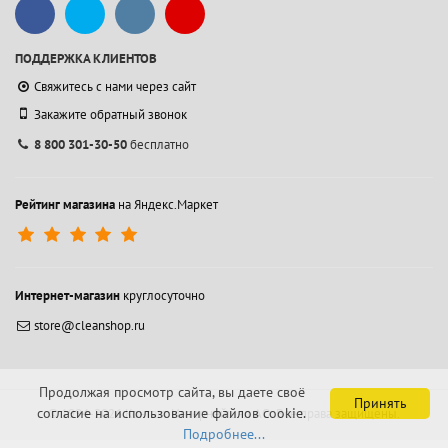
ПОДДЕРЖКА КЛИЕНТОВ
Свяжитесь с нами через сайт
Закажите обратный звонок
8 800 301-30-50
бесплатно
Рейтинг магазина
на Яндекс.Маркет
Интернет-магазин
круглосуточно
store@cleanshop.ru
Продолжая просмотр сайта, вы даете своё
Принять
согласие на использование файлов cookie.
© 1994-2026 Контакт Интернейшнл АО.
Все права защищены.
Подробнее...