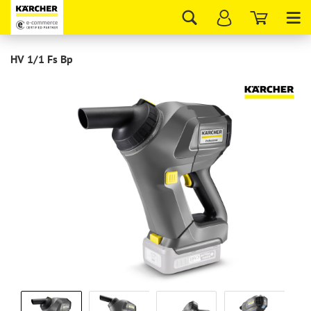
Tog
nav
HV 1/1 Fs Bp