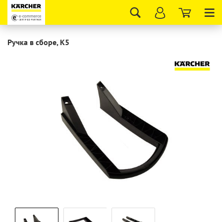
Tog
nav
Ручка в сборе, K5