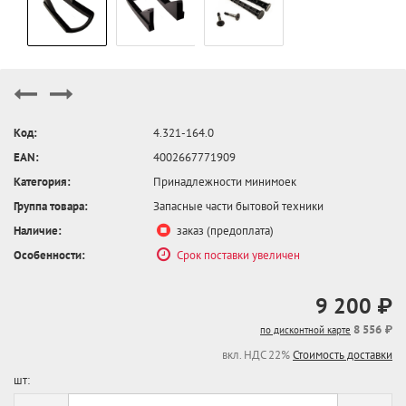
Код:
4.321-164.0
EAN:
4002667771909
Категория:
Принадлежности минимоек
Группа товара:
Запасные части бытовой техники
Наличие:
заказ (предоплата)
Особенности:
Срок поставки увеличен
9 200 ₽
8 556 ₽
по дисконтной карте
вкл. НДС 22%
Стоимость доставки
шт: