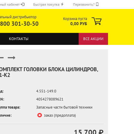
ный кабинет
Быстрая покупка
Перезвонить?
альный дистрибьютор
Корзина пуста
 800 301-30-50
0,00 РУБ
КОНТАКТЫ
ВСЕ АКЦИИ
ОМПЛЕКТ ГОЛОВКИ БЛОКА ЦИЛИНДРОВ,
1-K2
ОТПРАВИТЬ
д:
4.551-149.0
N:
4054278089621
уппа товара:
Запасные части бытовой техники
личие:
заказ (предоплата)
15 700 ₽