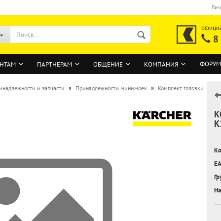
Лич
офици
8
ФОРУМ
НТАМ
ПАРТНЕРАМ
ОБЩЕНИЕ
КОМПАНИЯ
»
»
инадлежности и запчасти
Принадлежности минимоек
Комплект головки
К
ВОЙТИ
K
Регистрация на сайте
Ко
Забыли пароль?
EA
Гр
На