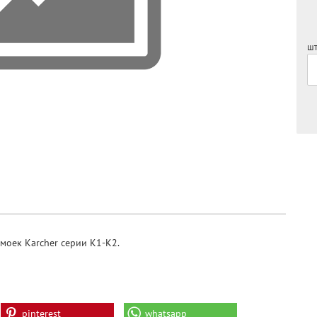
шт
моек Karcher серии K1-K2.
pinterest
whatsapp