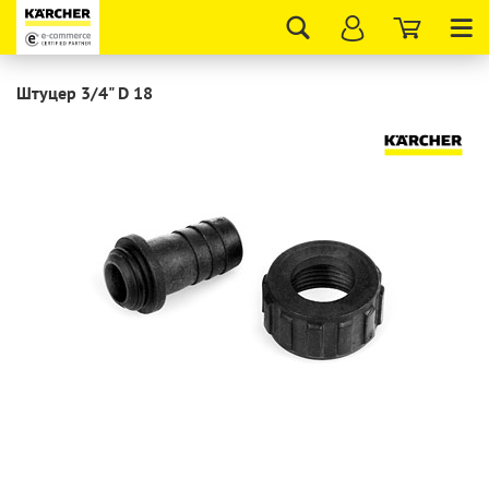
Tog
nav
Штуцер 3/4" D 18