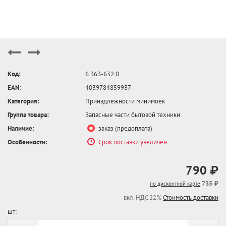
Код:
6.363-632.0
EAN:
4039784859937
Категория:
Принадлежности минимоек
Группа товара:
Запасные части бытовой техники
Наличие:
заказ (предоплата)
Особенности:
Срок поставки увеличен
790 ₽
735 ₽
по дисконтной карте
вкл. НДС 22%
Стоимость доставки
шт: