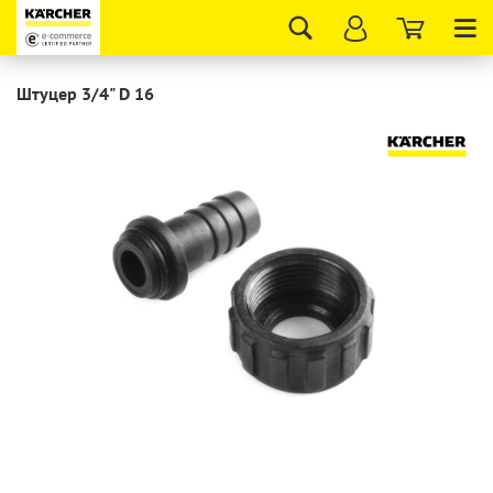
Tog
nav
Штуцер 3/4" D 16