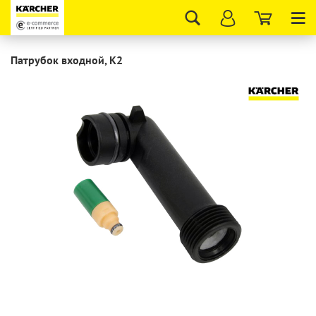
Tog
nav
Патрубок входной, K2