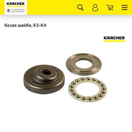
Tog
nav
Косая шайба, K3-K4