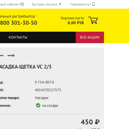
ный кабинет
Быстрая покупка
Перезвонить?
альный дистрибьютор
Корзина пуста
 800 301-30-50
0,00 РУБ
КОНТАКТЫ
ВСЕ АКЦИИ
АСАДКА-ЩЕТКА VC 2/3
д:
9.754-007.0
ОТПРАВИТЬ
N:
4054278227573
уппа товара:
Насадки
личие:
на складе
450 ₽