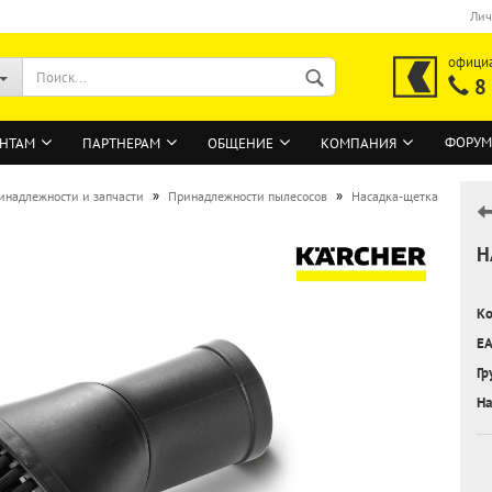
Лич
офици
8
ФОРУМ
НТАМ
ПАРТНЕРАМ
ОБЩЕНИЕ
КОМПАНИЯ
»
»
инадлежности и запчасти
Принадлежности пылесосов
Насадка-щетка
Н
ВОЙТИ
Регистрация на сайте
Ко
Забыли пароль?
EA
Гр
На