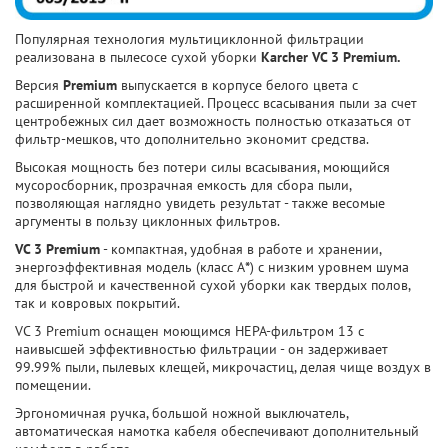
Популярная технология мультициклонной фильтрации
реализована в пылесосе сухой уборки
Karcher VC 3 Premium.
Версия
Premium
выпускается в корпусе белого цвета с
расширенной комплектацией. Процесс всасывания пыли за счет
центробежных сил дает возможность полностью отказаться от
фильтр-мешков, что дополнительно экономит средства.
Высокая мощность без потери силы всасывания, моющийся
мусоросборник, прозрачная емкость для сбора пыли,
позволяющая наглядно увидеть результат - также весомые
аргументы в пользу циклонных фильтров.
VC 3 Premium
- компактная, удобная в работе и хранении,
энергоэффективная модель (класс A
*
) с низким уровнем шума
для быстрой и качественной сухой уборки как твердых полов,
так и ковровых покрытий.
VC 3 Premium оснащен моющимся НЕРА-фильтром 13 с
наивысшей эффективностью фильтрации - он задерживает
99.99% пыли, пылевых клещей, микрочастиц, делая чище воздух в
помещении.
Эргономичная ручка, большой ножной выключатель,
автоматическая намотка кабеля обеспечивают дополнительный