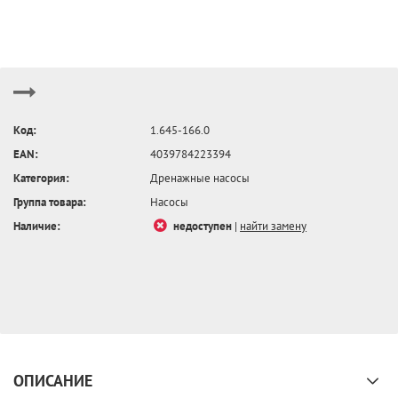
Код:
1.645-166.0
EAN:
4039784223394
Категория:
Дренажные насосы
Группа товара:
Насосы
Наличие:
недоступен
|
найти замену
ОПИСАНИЕ