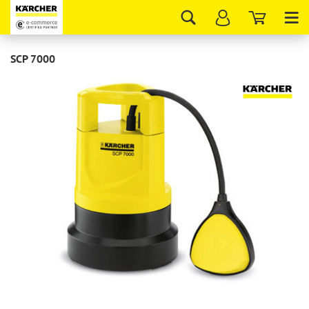
Tog
nav
SCP 7000