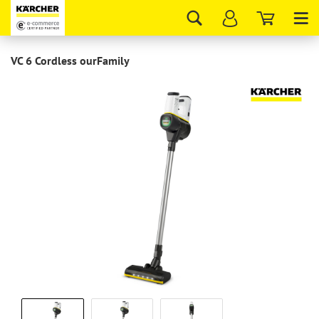
Tog
nav
VC 6 Cordless ourFamily