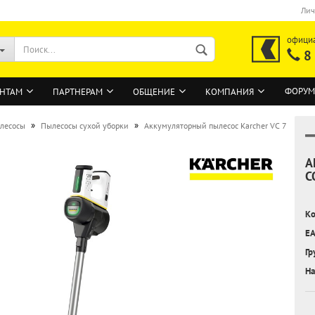
Лич
офици
8
ФОРУМ
НТАМ
ПАРТНЕРАМ
ОБЩЕНИЕ
КОМПАНИЯ
»
»
лесосы
Пылесосы сухой уборки
Аккумуляторный пылесос Karcher VC 7
А
ВОЙТИ
C
Регистрация на сайте
Ко
Забыли пароль?
EA
Гр
На