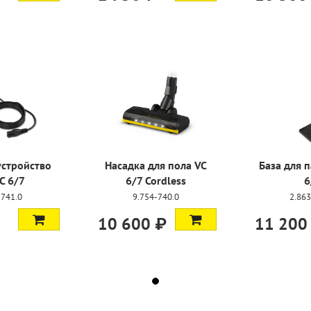
устройство
Насадка для пола VC
База для 
C 6/7
6/7 Cordless
6
-741.0
9.754-740.0
2.863
10 600 ₽
11 200