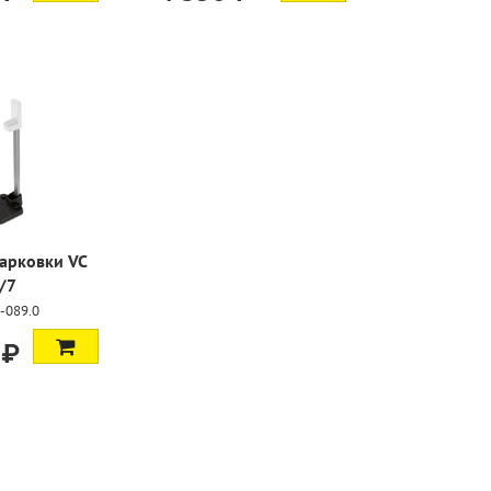
парковки VC
/7
-089.0
 ₽