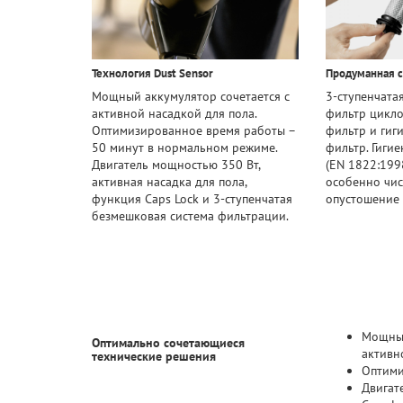
Технология Dust Sensor
Продуманная с
Мощный аккумулятор сочетается с
3-ступенчата
активной насадкой для пола.
фильтр цикло
Оптимизированное время работы –
фильтр и гиг
50 минут в нормальном режиме.
фильтр. Гиги
Двигатель мощностью 350 Вт,
(EN 1822:199
активная насадка для пола,
особенно чис
функция Caps Lock и 3-ступенчатая
опустошение 
безмешковая система фильтрации.
Мощный
Оптимально сочетающиеся
активн
технические решения
Оптими
Двигат