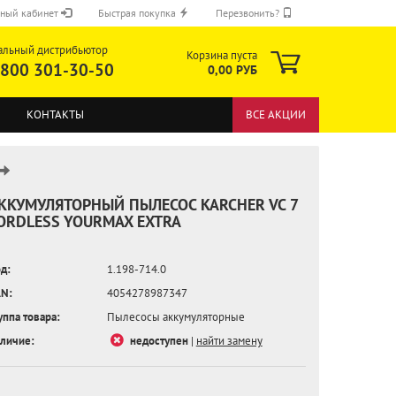
ный кабинет
Быстрая покупка
Перезвонить?
альный дистрибьютор
Корзина пуста
 800 301-30-50
0,00 РУБ
КОНТАКТЫ
ВСЕ АКЦИИ
ККУМУЛЯТОРНЫЙ ПЫЛЕСОС KARCHER VC 7
ORDLESS YOURMAX EXTRA
ОТПРАВИТЬ
д:
1.198-714.0
N:
4054278987347
уппа товара:
Пылесосы аккумуляторные
личие:
недоступен
|
найти замену