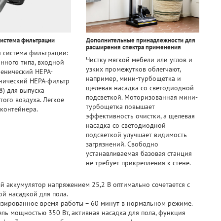
истема фильтрации
Дополнительные принадлежности для
расширения спектра применения
я система фильтрации:
Чистку мягкой мебели или углов и
нного типа, входной
узких промежутков облегчают,
иенический HEPA-
например, мини-турбощетка и
енический HEPA-фильтр
щелевая насадка со светодиодной
8) для выпуска
подсветкой. Моторизованная мини-
того воздуха. Легкое
турбощетка повышает
контейнера.
эффективность очистки, а щелевая
насадка со светодиодной
подсветкой улучшает видимость
загрязнений. Свободно
устанавливаемая базовая станция
не требует прикрепления к стене.
 аккумулятор напряжением 25,2 В оптимально сочетается с
ой насадкой для пола.
зированное время работы – 60 минут в нормальном режиме.
ель мощностью 350 Вт, активная насадка для пола, функция