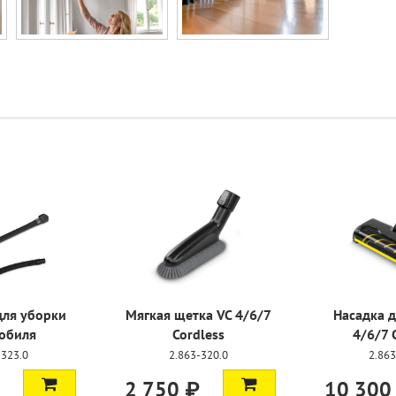
для уборки
Мягкая щетка VC 4/6/7
Насадка д
обиля
Cordless
4/6/7 
-323.0
2.863-320.0
2.863
2 750 ₽
10 300