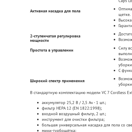
Caps L
Оптима
Активная насадка для пола
щетке.
Высока
Гарант
Достат
2-ступенчатая регулировка
Возмож
мощности
Силу в
Простота в управлении
выполн
Возмож
уборки
С функ
Возмож
Широкий спектр применения
уборки
В стандартную комплектацию модели VC 7 Cordless Ext
аккумулятор 25,2 В / 2,5 Ач - 1 шт.;
фильтр HEPA 12 (EN 1822:1998);
входной воздушный фильтр, 2 шт.;
инструмент для очистки фильтра;
большая универсальная насадка для пола со св
мини-турбощётка;