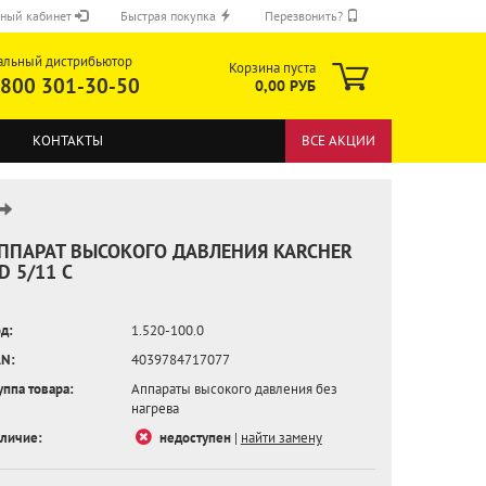
ный кабинет
Быстрая покупка
Перезвонить?
альный дистрибьютор
Корзина пуста
 800 301-30-50
0,00 РУБ
КОНТАКТЫ
ВСЕ АКЦИИ
ППАРАТ ВЫСОКОГО ДАВЛЕНИЯ KARCHER
D 5/11 C
ОТПРАВИТЬ
д:
1.520-100.0
N:
4039784717077
уппа товара:
Аппараты высокого давления без
нагрева
личие:
недоступен
|
найти замену