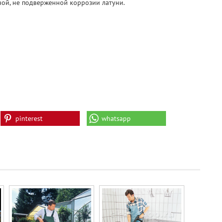
ной, не подверженной коррозии латуни.
pinterest
whatsapp