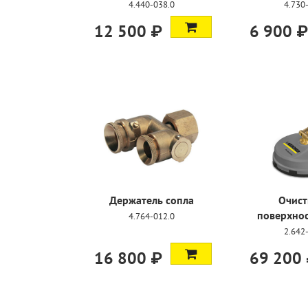
4.440-038.0
4.730
12 500 ₽
6 900 ₽
Держатель сопла
Очист
поверхнос
4.764-012.0
2.642
16 800 ₽
69 200