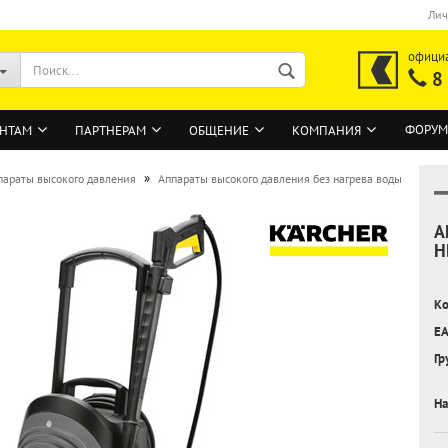
Лич
офици
8
ФОРУМ
НТАМ
ПАРТНЕРАМ
ОБЩЕНИЕ
КОМПАНИЯ
»
параты высокого давления
Аппараты высокого давления без нагрева воды
А
ВОЙТИ
H
Регистрация на сайте
Ко
Забыли пароль?
EA
Гр
На