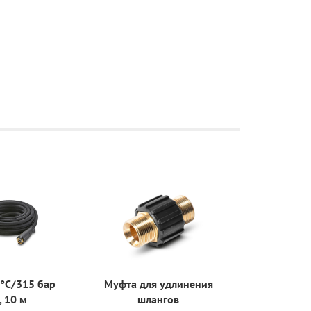
°C/315 бар
Муфта для удлинения
Удлиненн
, 10 м
шлангов
Easy