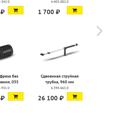
-342.0
4.403-002.0
4.77
 ₽
1 700 ₽
22 500
 фреза без
Сдвоенная струйная
Моечна
ения, 035
трубка, 960 мм
натурал
-931.0
6.394-665.0
4.76
 ₽
26 100 ₽
14 900