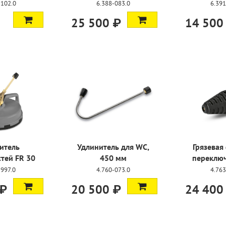
-102.0
6.388-083.0
6.391
25 500 ₽
14 500
итель
Удлинитель для WC,
Грязевая
тей FR 30
450 мм
переключ
-997.0
4.760-073.0
4.763
 ₽
20 500 ₽
24 400