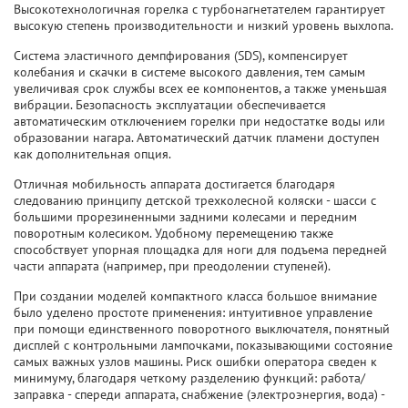
Высокотехнологичная горелка с турбонагнетателем гарантирует
высокую степень производительности и низкий уровень выхлопа.
Система эластичного демпфирования (SDS), компенсирует
колебания и скачки в системе высокого давления, тем самым
увеличивая срок службы всех ее компонентов, а также уменьшая
вибрации. Безопасность эксплуатации обеспечивается
автоматическим отключением горелки при недостатке воды или
образовании нагара. Автоматический датчик пламени доступен
как дополнительная опция.
Отличная мобильность аппарата достигается благодаря
следованию принципу детской трехколесной коляски - шасси с
большими прорезиненными задними колесами и передним
поворотным колесиком. Удобному перемещению также
способствует упорная площадка для ноги для подъема передней
части аппарата (например, при преодолении ступеней).
При создании моделей компактного класса большое внимание
было уделено простоте применения: интуитивное управление
при помощи единственного поворотного выключателя, понятный
дисплей с контрольными лампочками, показывающими состояние
самых важных узлов машины. Риск ошибки оператора сведен к
минимуму, благодаря четкому разделению функций: работа/
заправка - спереди аппарата, снабжение (электроэнергия, вода) -