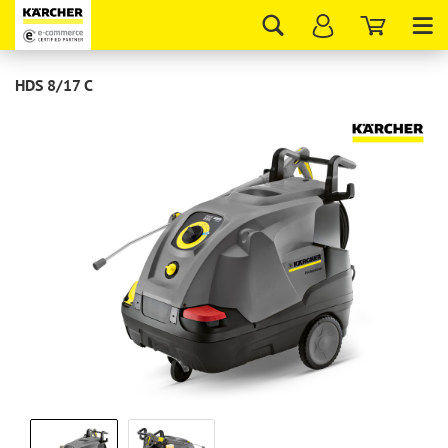
Tog
nav
HDS 8/17 С