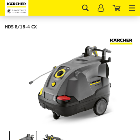
Tog
nav
HDS 8/18-4 CX