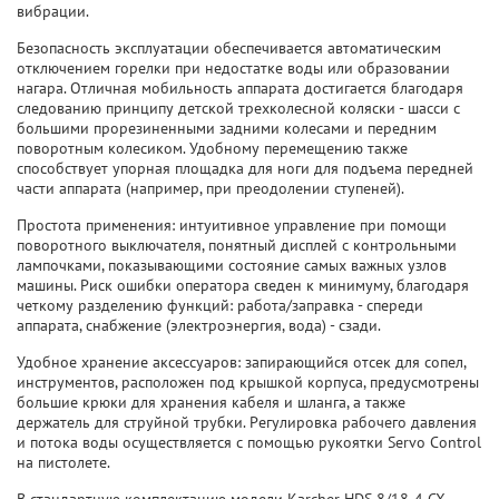
вибрации.
Безопасность эксплуатации обеспечивается автоматическим
отключением горелки при недостатке воды или образовании
нагара. Отличная мобильность аппарата достигается благодаря
следованию принципу детской трехколесной коляски - шасси с
большими прорезиненными задними колесами и передним
поворотным колесиком. Удобному перемещению также
способствует упорная площадка для ноги для подъема передней
части аппарата (например, при преодолении ступеней).
Простота применения: интуитивное управление при помощи
поворотного выключателя, понятный дисплей с контрольными
лампочками, показывающими состояние самых важных узлов
машины. Риск ошибки оператора сведен к минимуму, благодаря
четкому разделению функций: работа/заправка - спереди
аппарата, снабжение (электроэнергия, вода) - сзади.
Удобное хранение аксессуаров: запирающийся отсек для сопел,
инструментов, расположен под крышкой корпуса, предусмотрены
большие крюки для хранения кабеля и шланга, а также
держатель для струйной трубки. Регулировка рабочего давления
и потока воды осуществляется с помощью рукоятки Servo Control
на пистолете.