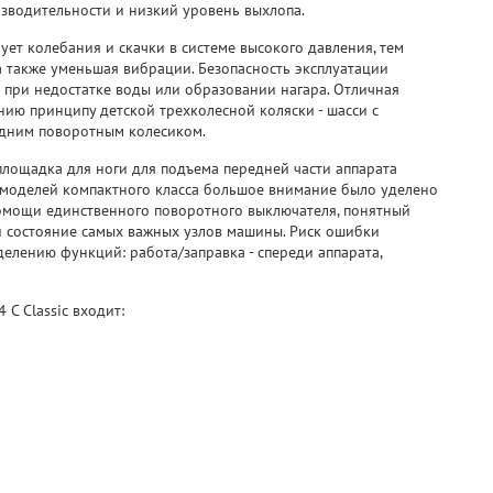
изводительности и низкий уровень выхлопа.
ует колебания и скачки в системе высокого давления, тем
а также уменьшая вибрации. Безопасность эксплуатации
 при недостатке воды или образовании нагара. Отличная
нию принципу детской трехколесной коляски - шасси с
дним поворотным колесиком.
лощадка для ноги для подъема передней части аппарата
и моделей компактного класса большое внимание было уделено
омощи единственного поворотного выключателя, понятный
 состояние самых важных узлов машины. Риск ошибки
делению функций: работа/заправка - спереди аппарата,
C Classic входит: