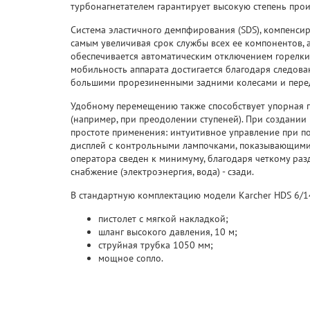
турбонагнетателем гарантирует высокую степень про
Система эластичного демпфирования (SDS), компенсир
самым увеличивая срок службы всех ее компонентов, 
обеспечивается автоматическим отключением горелки
мобильность аппарата достигается благодаря следова
большими прорезиненными задними колесами и пере
Удобному перемещению также способствует упорная п
(например, при преодолении ступеней). При создани
простоте применения: интуитивное управление при п
дисплей с контрольными лампочками, показывающими
оператора сведен к минимуму, благодаря четкому раз
снабжение (электроэнергия, вода) - сзади.
В стандартную комплектацию модели Karcher HDS 6/14 
пистолет с мягкой накладкой;
шланг высокого давления, 10 м;
струйная трубка 1050 мм;
мощное сопло.