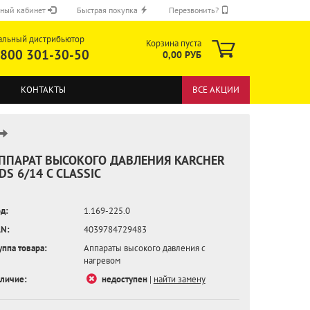
ный кабинет
Быстрая покупка
Перезвонить?
альный дистрибьютор
Корзина пуста
 800 301-30-50
0,00 РУБ
КОНТАКТЫ
ВСЕ АКЦИИ
ППАРАТ ВЫСОКОГО ДАВЛЕНИЯ KARCHER
DS 6/14 C CLASSIC
ОТПРАВИТЬ
д:
1.169-225.0
N:
4039784729483
уппа товара:
Аппараты высокого давления с
нагревом
личие:
недоступен
|
найти замену