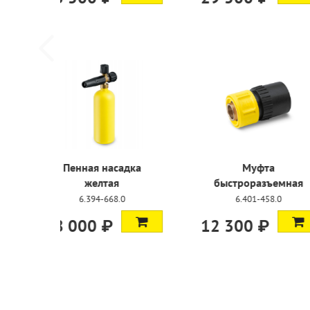
Пенная насадка
Му
желтая
быстрор
6.394-668.0
6.401
18 000 ₽
12 300