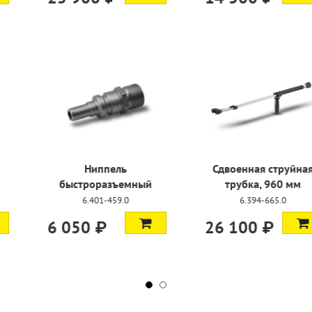
фта
Ниппель
Сдвоенна
азъемная
быстроразъемный
трубка
-458.0
6.401-459.0
6.394
 ₽
6 050 ₽
26 100