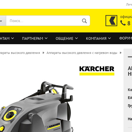
Лич
офици
8
ФОРУМ
НТАМ
ПАРТНЕРАМ
ОБЩЕНИЕ
КОМПАНИЯ
»
»
параты высокого давления
Аппараты высокого давления с нагревом воды
А
ВОЙТИ
H
Регистрация на сайте
Ко
Забыли пароль?
EA
Гр
На