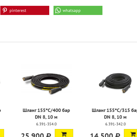
pinterest
whatsapp
°C/400 бар
Шланг 155°C/400 бар
Шланг 155
 10 м
DN 8, 10 м
DN 8
-351.0
6.391-354.0
6.391
 ₽
25 900 ₽
14 500