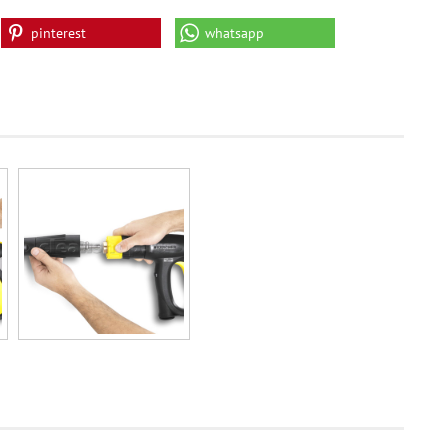
pinterest
whatsapp