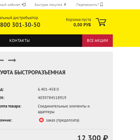
ный кабинет
Быстрая покупка
Перезвонить?
альный дистрибьютор
Корзина пуста
 800 301-30-50
0,00 РУБ
КОНТАКТЫ
ВСЕ АКЦИИ
УФТА БЫСТРОРАЗЪЕМНАЯ
д:
6.401-458.0
ОТПРАВИТЬ
N:
4039784518919
уппа товара:
Соединительные элементы и
адаптеры
личие:
заказ (предоплата)
12 300 ₽