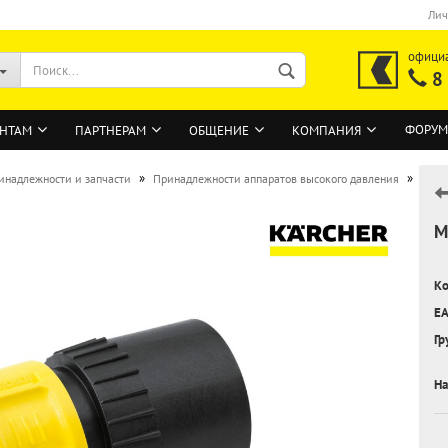
Лич
офици
8
ФОРУМ
НТАМ
ПАРТНЕРАМ
ОБЩЕНИЕ
КОМПАНИЯ
»
»
инадлежности и запчасти
Принадлежности аппаратов высокого давления
М
ВОЙТИ
Регистрация на сайте
Ко
Забыли пароль?
EA
Гр
На