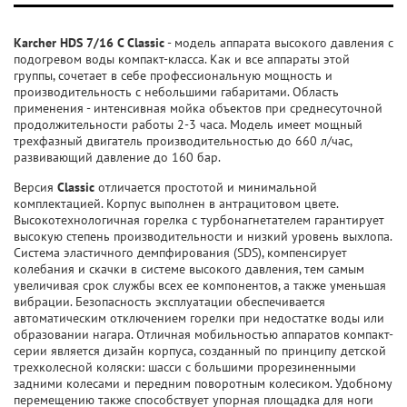
Karcher HDS 7/16 C Classic
- модель аппарата высокого давления с
подогревом воды компакт-класса. Как и все аппараты этой
группы, сочетает в себе профессиональную мощность и
производительность с небольшими габаритами. Область
применения - интенсивная мойка объектов при среднесуточной
продолжительности работы 2-3 часа. Модель имеет мощный
трехфазный двигатель производительностью до 660 л/час,
развивающий давление до 160 бар.
Версия
Classic
отличается простотой и минимальной
комплектацией. Корпус выполнен в антрацитовом цвете.
Высокотехнологичная горелка с турбонагнетателем гарантирует
высокую степень производительности и низкий уровень выхлопа.
Система эластичного демпфирования (SDS), компенсирует
колебания и скачки в системе высокого давления, тем самым
увеличивая срок службы всех ее компонентов, а также уменьшая
вибрации. Безопасность эксплуатации обеспечивается
автоматическим отключением горелки при недостатке воды или
образовании нагара. Отличная мобильностью аппаратов компакт-
серии является дизайн корпуса, созданный по принципу детской
трехколесной коляски: шасси с большими прорезиненными
задними колесами и передним поворотным колесиком. Удобному
перемещению также способствует упорная площадка для ноги