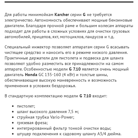
Для работы минимойкам
Karcher
серии
G
не требуется
электричество. Автономность обеспечивают мощные бензиновые
двигатели. Благодаря прочной раме и большим колесам аппараты
подходят для работы в сложных условиях для очистки грузовых
автомобилей, прицепов, яхт, мотоциклов, пандусов и т.д.
Специальный инжектор позволяет аппаратам серии G всасывать
чистящее средство и наносить его в режиме низкого давления.
Практичные держатели для пистолета и подвеска для шланга
позволяют удобно разместить все принадлежности на самом
аппарате. Особенностью модели
G 7.10
является очень мощный
двигатель
Honda
GC 135-160 (4 кВт) и толстые шины,
обеспечивающие высокую маневренность и возможность
применения в условиях бездорожья.
В стандартную комплектацию модели
G 7.10
входит:
пистолет;
шланг высокого давления 7,5 м;
струйная трубка Vario-Power;
грязевая фреза;
интегрированный фильтр тонкой очистки воды;
штуцер подключения к садовому шлангу А3/4 дюйма.