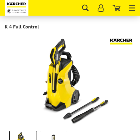
Tog
nav
K 4 Full Control