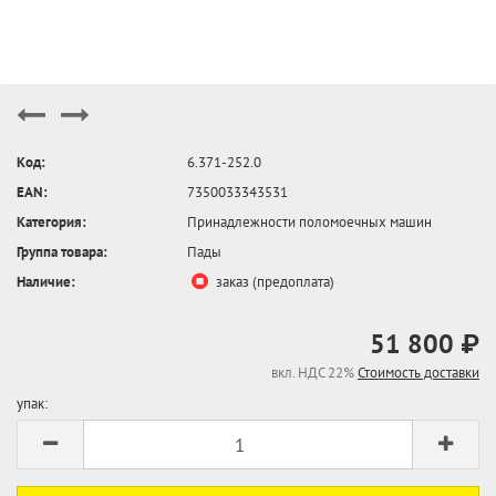
Код:
6.371-252.0
EAN:
7350033343531
Категория:
Принадлежности поломоечных машин
Группа товара:
Пады
Наличие:
заказ (предоплата)
51 800 ₽
вкл. НДС 22%
Стоимость доставки
упак: