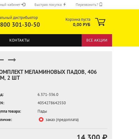
ный кабинет
Быстрая покупка
Перезвонить?
альный дистрибьютор
Корзина пуста
 800 301-30-50
0,00 РУБ
КОНТАКТЫ
ВСЕ АКЦИИ
ОМПЛЕКТ МЕЛАМИНОВЫХ ПАДОВ, 406
М, 2 ШТ
ОТПРАВИТЬ
д:
6.371-336.0
N:
4054278642550
уппа товара:
Пады
личие:
заказ (предоплата)
14 300 ₽