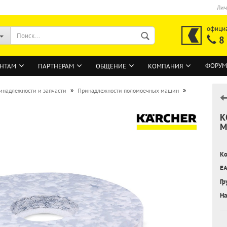
Лич
офици
8
ФОРУМ
НТАМ
ПАРТНЕРАМ
ОБЩЕНИЕ
КОМПАНИЯ
»
»
инадлежности и запчасти
Принадлежности поломоечных машин
К
ВОЙТИ
М
Регистрация на сайте
Ко
Забыли пароль?
EA
Гр
На