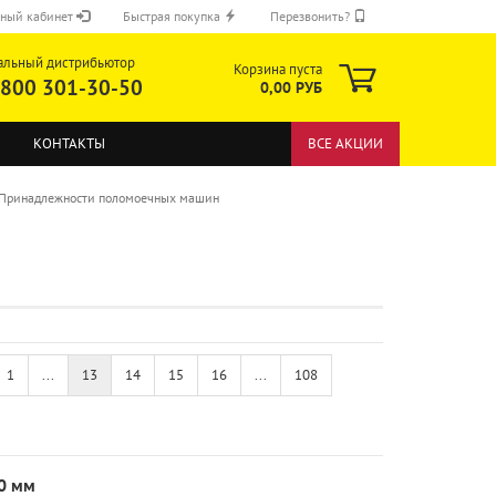
ный кабинет
Быстрая покупка
Перезвонить?
альный дистрибьютор
Корзина пуста
 800 301-30-50
0,00 РУБ
КОНТАКТЫ
ВСЕ АКЦИИ
Принадлежности поломоечных машин
ОТПРАВИТЬ
1
...
13
14
15
16
...
108
0 мм