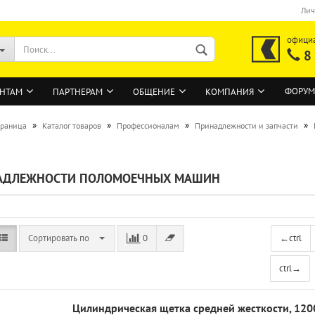
Лич
офици
8
ФОРУМ
НТАМ
ПАРТНЕРАМ
ОБЩЕНИЕ
КОМПАНИЯ
»
»
»
»
траница
Каталог товаров
Профессионалам
Принадлежности и запчасти
ВОЙТИ
АДЛЕЖНОСТИ ПОЛОМОЕЧНЫХ МАШИН
Регистрация на сайте
Забыли пароль?
Сортировать по
0
←
ctrl
ctrl
→
Цилиндрическая щетка средней жесткости, 120