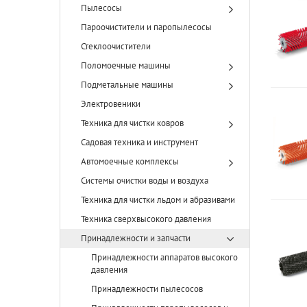
Пылесосы
Пароочистители и паропылесосы
Стеклоочистители
Поломоечные машины
Подметальные машины
Электровеники
Техника для чистки ковров
Садовая техника и инструмент
Автомоечные комплексы
Системы очистки воды и воздуха
Техника для чистки льдом и абразивами
Техника сверхвысокого давления
Принадлежности и запчасти
Принадлежности аппаратов высокого
давления
Принадлежности пылесосов