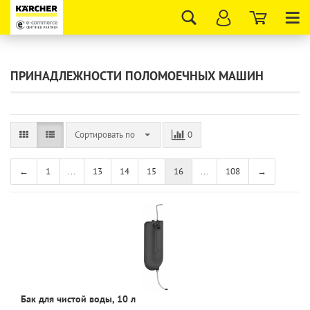
Tog
nav
ПРИНАДЛЕЖНОСТИ ПОЛОМОЕЧНЫХ МАШИН
Сортировать по
0
←
1
...
13
14
15
16
...
108
→
Бак для чистой воды, 10 л