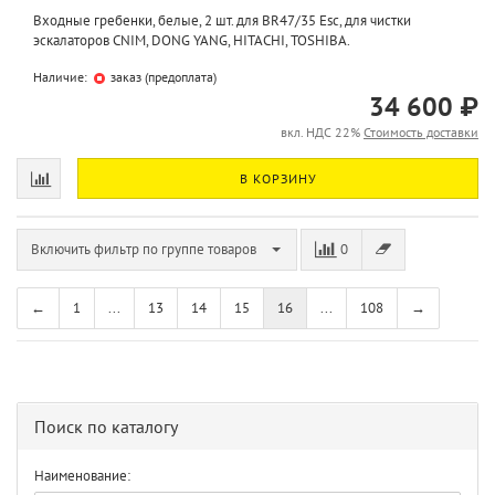
Входные гребенки, белые, 2 шт. для BR47/35 Esc, для чистки
эскалаторов CNIM, DONG YANG, HITACHI, TOSHIBA.
Наличие:
заказ (предоплата)
34 600 ₽
вкл. НДС 22%
Стоимость доставки
В КОРЗИНУ
Включить фильтр по группе товаров
0
←
1
...
13
14
15
16
...
108
→
Поиск по каталогу
Наименование: