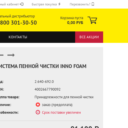
ный кабинет
Быстрая покупка
Перезвонить?
альный дистрибьютор
Корзина пуста
 800 301-30-50
0,00 РУБ
КОНТАКТЫ
ВСЕ АКЦИИ
ИСТЕМА ПЕННОЙ ЧИСТКИ INNO FOAM
д:
2.640-692.0
ОТПРАВИТЬ
N:
4002667790092
уппа товара:
Принадлежности для пенной чистки
личие:
заказ (предоплата)
обенности:
Срок поставки увеличен