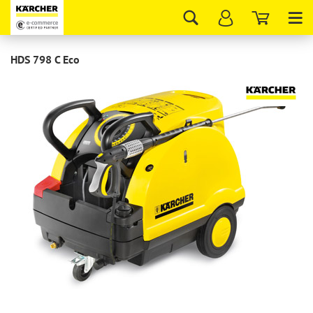
Tog
nav
HDS 798 C Eco