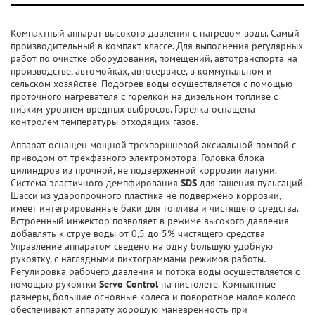
Компактный аппарат высокого давления с нагревом воды. Самый
производительный в компакт-классе. Для выполнения регулярных
работ по очистке оборудования, помещений, автотранспорта на
производстве, автомойках, автосервисе, в коммунальном и
сельском хозяйстве. Подогрев воды осуществляется с помощью
проточного нагревателя с горелкой на дизельном топливе с
низким уровнем вредных выбросов. Горелка оснащена
контролем температуры отходящих газов.
Аппарат оснащен мощной трехпоршневой аксиальной помпой с
приводом от трехфазного электромотора. Головка блока
цилиндров из прочной, не подверженной коррозии латуни.
Система эластичного демпфирования
SDS
для гашения пульсаций.
Шасси из ударопрочного пластика не подвержено коррозии,
имеет интегрированные баки для топлива и чистящего средства.
Встроенный инжектор позволяет в режиме высокого давления
добавлять к струе воды от 0,5 до 5% чистящего средства
Управление аппаратом сведено на одну большую удобную
рукоятку, с наглядными пиктограммами режимов работы.
Регулировка рабочего давления и потока воды осуществляется с
помощью рукоятки
Servo Control
на пистолете. Компактные
размеры, большие основные колеса и поворотное малое колесо
обеспечивают аппарату хорошую маневренность при