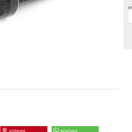
шт
pinterest
whatsapp