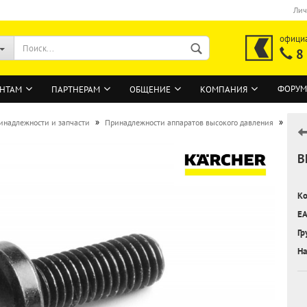
Лич
офици
8
ФОРУМ
НТАМ
ПАРТНЕРАМ
ОБЩЕНИЕ
КОМПАНИЯ
»
»
инадлежности и запчасти
Принадлежности аппаратов высокого давления
В
ВОЙТИ
Регистрация на сайте
Ко
Забыли пароль?
EA
Гр
На