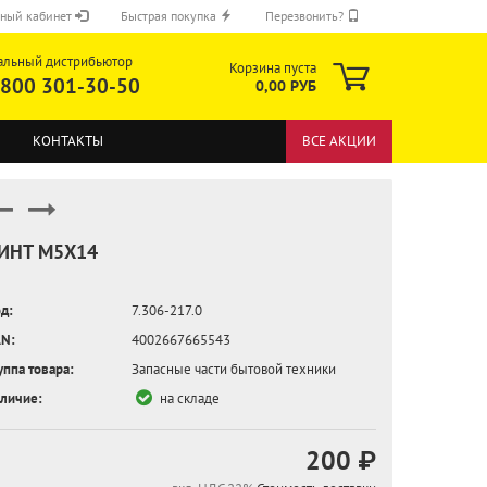
ный кабинет
Быстрая покупка
Перезвонить?
альный дистрибьютор
Корзина пуста
 800 301-30-50
0,00 РУБ
КОНТАКТЫ
ВСЕ АКЦИИ
ИНТ M5X14
д:
7.306-217.0
ОТПРАВИТЬ
N:
4002667665543
уппа товара:
Запасные части бытовой техники
личие:
на складе
200 ₽