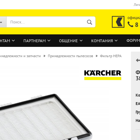
Лич
офици
8
ФОРУМ
НТАМ
ПАРТНЕРАМ
ОБЩЕНИЕ
КОМПАНИЯ
»
»
инадлежности и запчасти
Принадлежности пылесосов
Фильтр HEPA
Ф
ВОЙТИ
3
Регистрация на сайте
Ко
Забыли пароль?
EA
Гр
На