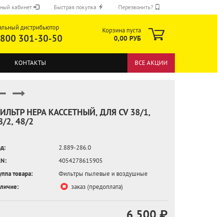
ный кабинет
Быстрая покупка
Перезвонить?
альный дистрибьютор
Корзина пуста
 800 301-30-50
0,00 РУБ
КОНТАКТЫ
ВСЕ АКЦИИ
ИЛЬТР HEPA КАССЕТНЫЙ, ДЛЯ CV 38/1,
8/2, 48/2
ОТПРАВИТЬ
д:
2.889-286.0
N:
4054278615905
уппа товара:
Фильтры пылевые и воздушные
личие:
заказ (предоплата)
6 500 ₽