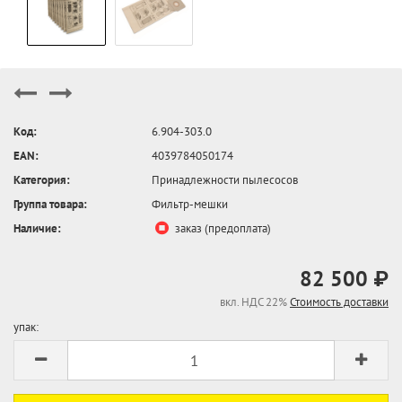
Код:
6.904-303.0
EAN:
4039784050174
Категория:
Принадлежности пылесосов
Группа товара:
Фильтр-мешки
Наличие:
заказ (предоплата)
82 500 ₽
вкл. НДС 22%
Стоимость доставки
упак: