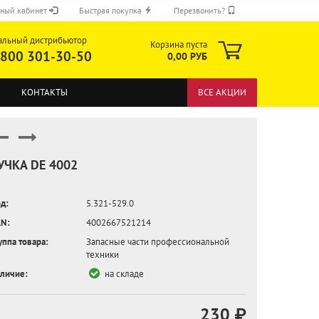
ный кабинет
Быстрая покупка
Перезвонить?
альный дистрибьютор
Корзина пуста
 800 301-30-50
0,00 РУБ
КОНТАКТЫ
ВСЕ АКЦИИ
УЧКА DE 4002
д:
5.321-529.0
ОТПРАВИТЬ
N:
4002667521214
уппа товара:
Запасные части профессиональной
техники
личие:
на складе
230 ₽