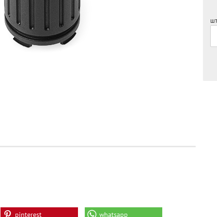
шт
pinterest
whatsapp