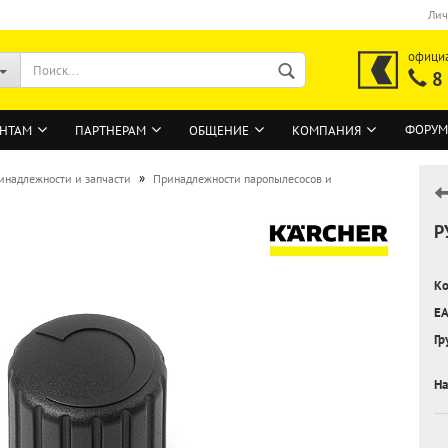
Лич
офици
8
ФОРУМ
НТАМ
ПАРТНЕРАМ
ОБЩЕНИЕ
КОМПАНИЯ
»
инадлежности и запчасти
Принадлежности паропылесосов и
Р
ВОЙТИ
Регистрация на сайте
Ко
Забыли пароль?
EA
Гр
На