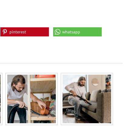
pinterest
whatsapp