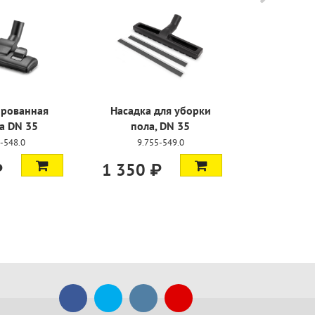
0%
Шланг всасывающий в
Комплект для уборк
сборе, WD 2
автомобиля
4.440-132.3
2.863-304.0
4 500 ₽
8 300 ₽