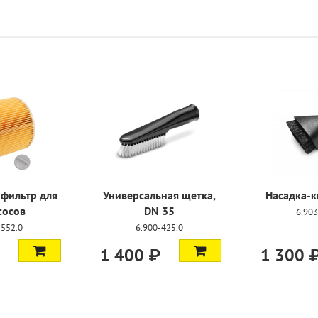
-25%
Комплект для
Шланг всасывающий
электроинструмента
пылесосов А,WD
2.863-112.0
9.012-109.0
2 900 ₽
2 170 ₽
5 300 ₽