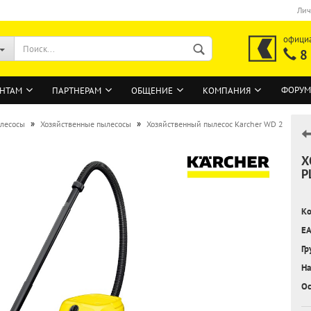
Лич
офици
8
ФОРУМ
НТАМ
ПАРТНЕРАМ
ОБЩЕНИЕ
КОМПАНИЯ
»
»
лесосы
Хозяйственные пылесосы
Хозяйственный пылесос Karcher WD 2
Х
ВОЙТИ
P
Регистрация на сайте
Ко
Забыли пароль?
EA
Гр
На
Ос