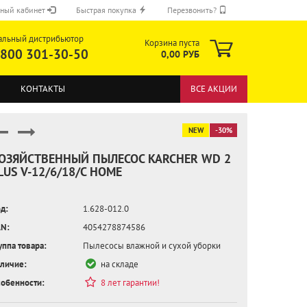
ный кабинет
Быстрая покупка
Перезвонить?
альный дистрибьютор
Корзина пуста
 800 301-30-50
0,00 РУБ
КОНТАКТЫ
ВСЕ АКЦИИ
NEW
-30%
ОЗЯЙСТВЕННЫЙ ПЫЛЕСОС KARCHER WD 2
LUS V-12/6/18/C HOME
ОТПРАВИТЬ
д:
1.628-012.0
N:
4054278874586
уппа товара:
Пылесосы влажной и сухой уборки
личие:
на складе
обенности:
8 лет гарантии!