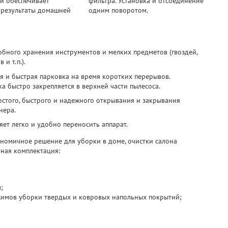
и обеспечивает
фильтра. Установка и отсоединение
 результаты домашней
одним поворотом.
обного хранения инструментов и мелких предметов (гвоздей,
 и т.п.).
я и быстрая парковка на время коротких перерывов.
ка быстро закрепляется в верхней части пылесоса.
остого, быстрого и надежного открывания и закрывания
нера.
яет легко и удобно переносить аппарат.
ономичное решение для уборки в доме, очистки салона
тная комплектация:
;
жимов уборки твердых и ковровых напольных покрытий;