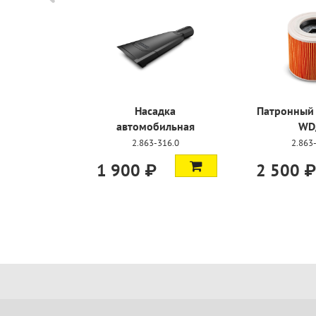
-25%
Фильтр-мешки WD
Комбинированная
2/3, SE, 4 шт
насадка DN 35
2.863-314.0
9.755-548.0
1 450 ₽
1 090 ₽
1 200 ₽