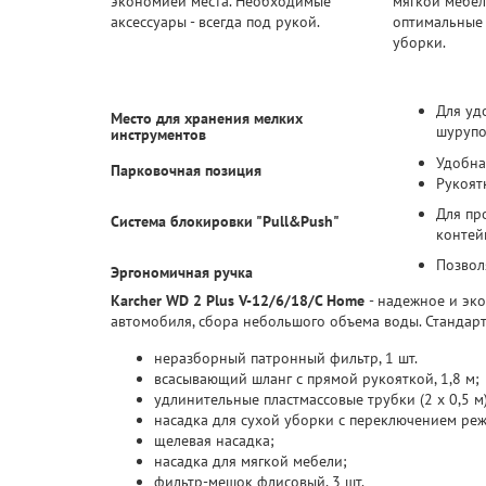
экономией места. Необходимые
мягкой мебел
аксессуары - всегда под рукой.
оптимальные
уборки.
Для уд
Место для хранения мелких
шурупов
инструментов
Удобна
Парковочная позиция
Рукоят
Для пр
Система блокировки "Pull&Push"
контей
Позвол
Эргономичная ручка
Karcher WD 2 Plus V-12/6/18/C Home
- надежное и эк
автомобиля, сбора небольшого объема воды. Стандар
неразборный патронный фильтр, 1 шт.
всасывающий шланг с прямой рукояткой, 1,8 м;
удлинительные пластмассовые трубки (2 х 0,5 м)
насадка для сухой уборки с переключением ре
щелевая насадка;
насадка для мягкой мебели;
фильтр-мешок флисовый, 3 шт.