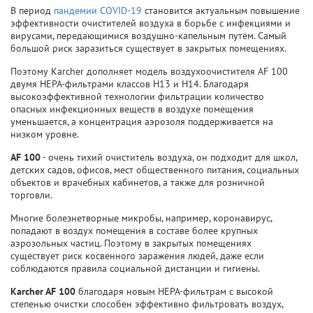
В период
пандемии COVID-19
становится актуальным повышение
эффективности очистителей воздуха в борьбе с инфекциями и
вирусами, передающимися воздушно-капельным путём. Самый
большой риск заразиться существует в закрытых помещениях.
Поэтому Karcher дополняет модель воздухоочистителя AF 100
двумя HEPA-фильтрами классов H13 и H14. Благодаря
высокоэффективной технологии фильтрации количество
опасных инфекционных веществ в воздухе помещения
уменьшается, а концентрация аэрозоля поддерживается на
низком уровне.
AF 100
- очень тихий очиститель воздуха, он подходит для школ,
детских садов, офисов, мест общественного питания, социальных
объектов и врачебных кабинетов, а также для розничной
торговли.
Многие болезнетворные микробы, например, коронавирус,
попадают в воздух помещения в составе более крупных
аэрозольных частиц. Поэтому в закрытых помещениях
существует риск косвенного заражения людей, даже если
соблюдаются правила социальной дистанции и гигиены.
Karcher AF 100
благодаря новым HEPA-фильтрам с высокой
степенью очистки способен эффективно фильтровать воздух,