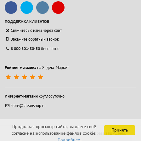
ПОДДЕРЖКА КЛИЕНТОВ
Свяжитесь с нами через сайт
Закажите обратный звонок
8 800 301-30-50
бесплатно
Рейтинг магазина
на Яндекс.Маркет
Интернет-магазин
круглосуточно
store@cleanshop.ru
Продолжая просмотр сайта, вы даете своё
Принять
согласие на использование файлов cookie.
© 1994-2026 Контакт Интернейшнл АО.
Все права защищены.
Подробнее...