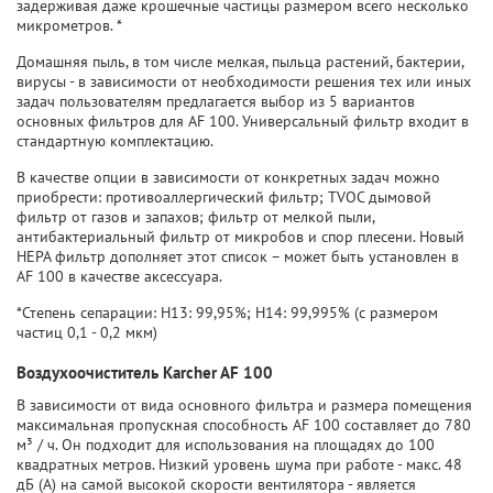
задерживая даже крошечные частицы размером всего несколько
микрометров. *
Домашняя пыль, в том числе мелкая, пыльца растений, бактерии,
вирусы - в зависимости от необходимости решения тех или иных
задач пользователям предлагается выбор из 5 вариантов
основных фильтров для AF 100. Универсальный фильтр входит в
стандартную комплектацию.
В качестве опции в зависимости от конкретных задач можно
приобрести: противоаллергический фильтр; TVOC дымовой
фильтр от газов и запахов; фильтр от мелкой пыли,
антибактериальный фильтр от микробов и спор плесени. Новый
HEPA фильтр дополняет этот список – может быть установлен в
AF 100 в качестве аксессуара.
*Степень сепарации: H13: 99,95%; H14: 99,995% (с размером
частиц 0,1 - 0,2 мкм)
Воздухоочиститель Karcher AF 100
В зависимости от вида основного фильтра и размера помещения
максимальная пропускная способность AF 100 составляет до 780
м³ / ч. Он подходит для использования на площадях до 100
квадратных метров. Низкий уровень шума при работе - макс. 48
дБ (A) на самой высокой скорости вентилятора - является